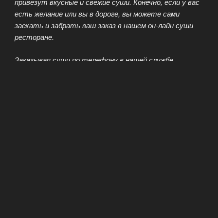
привезут вкусные и свежие суши. Конечно, если у вас
есть желание или вы в дороге, вы можете сами
заехать и забрать ваш заказ в нашем он-лайн суши
ресторане.
Заказывая суши по телефону в нашей службе
доставки, вы экономите приличную сумму, так как
стоимость вечера, проведённого в японском
ресторане или кафе, чаще всего включает
обслуживание. Суши дома вполне могут заменить
вам обед или ужин, это довольно сытное и очень
вкусное блюдо. В последнее время среди офисных
работников стало популярно заказывать суши прямо
на рабочее место вместо обеда. Это получается
довольно дешёво и очень необычно. К суши вы сразу
можете заказать все необходимые ингредиенты –
вассаби, маринованный корень имбиря, соевый соус и,
конечно же, японские палочки.