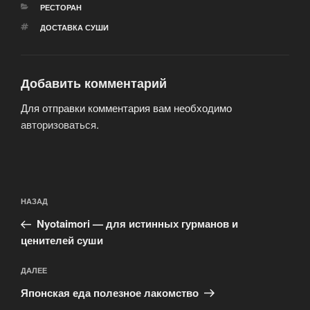
РУБРИКИ
РЕСТОРАН
МЕТКИ
ДОСТАВКА СУШИ
Добавить комментарий
Для отправки комментария вам необходимо
авторизоваться
.
Навигация
Предыдущая
НАЗАД
по
запись:
записям
Nyotaimori — для истинных гурманов и
ценителей суши
Следующая
ДАЛЕЕ
запись
Японская еда полезное лакомство