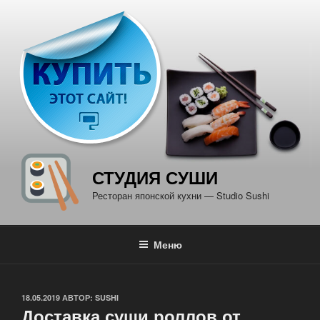
Перейти
к
содержимому
СТУДИЯ СУШИ
Ресторан японской кухни — Studio Sushi
Меню
ОПУБЛИКОВАНО
18.05.2019
АВТОР:
SUSHI
Доставка суши роллов от