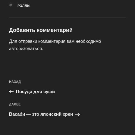
МЕТКИ
РОЛЛЫ
Добавить комментарий
Для отправки комментария вам необходимо
авторизоваться
.
Навигация
Предыдущая
НАЗАД
по
запись:
записям
Посуда для суши
Следующая
ДАЛЕЕ
запись
Васаби — это японский хрен