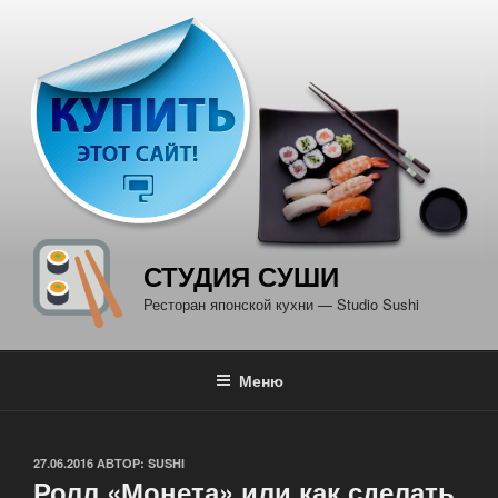
Перейти
к
содержимому
СТУДИЯ СУШИ
Ресторан японской кухни — Studio Sushi
Меню
ОПУБЛИКОВАНО
27.06.2016
АВТОР:
SUSHI
Ролл «Монета» или как сделать