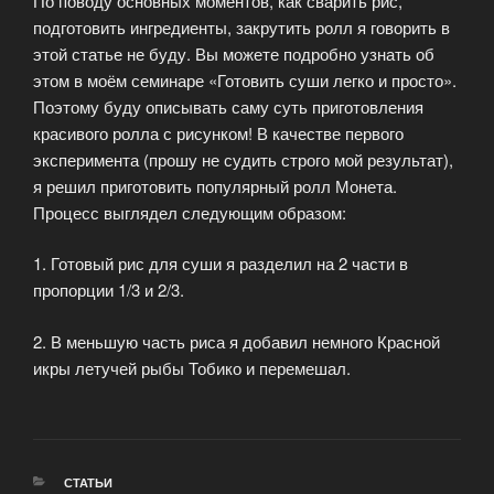
По поводу основных моментов, как сварить рис,
подготовить ингредиенты, закрутить ролл я говорить в
этой статье не буду. Вы можете подробно узнать об
этом в моём семинаре «Готовить суши легко и просто».
Поэтому буду описывать саму суть приготовления
красивого ролла с рисунком! В качестве первого
эксперимента (прошу не судить строго мой результат),
я решил приготовить популярный ролл Монета.
Процесс выглядел следующим образом:
1. Готовый рис для суши я разделил на 2 части в
пропорции 1/3 и 2/3.
2. В меньшую часть риса я добавил немного Красной
икры летучей рыбы Тобико и перемешал.
РУБРИКИ
СТАТЬИ